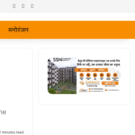
Log In
Random Article
Sidebar
मनोरंजन
the
 minutes read