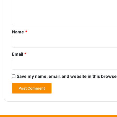
e
n
t
*
Name
*
Email
*
Save my name, email, and website in this browse