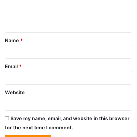
m
e
n
t
*
Name
*
Email
*
Website
Save my name, email, and website in this browser
for the next time I comment.