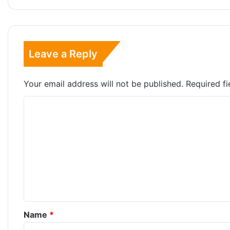
Leave a Reply
Your email address will not be published.
Required f
C
o
m
m
e
n
t
*
Name
*