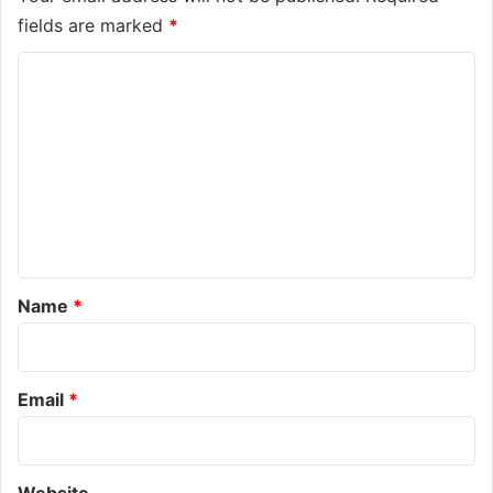
fields are marked
*
C
o
m
m
e
n
t
*
Name
*
Email
*