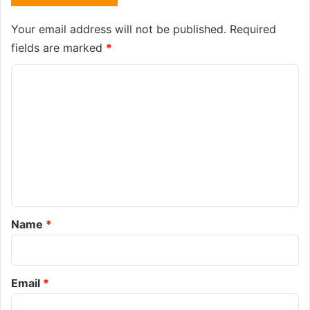
Your email address will not be published.
Required
fields are marked
*
C
o
m
m
e
n
t
*
Name
*
Email
*