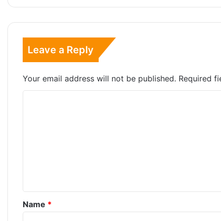
Leave a Reply
Your email address will not be published.
Required f
C
o
m
m
e
n
t
*
Name
*