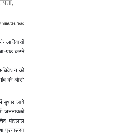
रूपता,
 minutes read
 के आदिवासी
ूजा-पाठ करने
क अधिवेशन को
गांव की ओर‘‘
ं सुधार लाये
वासी जननायको
ासचिव पोरलाल
ेशा प्रयासरत