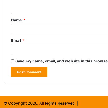
n
t
*
Name
*
Email
*
Save my name, email, and website in this browse
© Copyright 2026, All Rights Reserved |