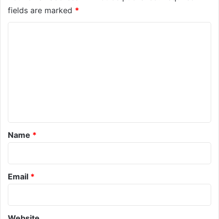
fields are marked
*
C
o
m
m
e
n
t
*
Name
*
Email
*
Website