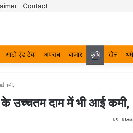
laimer
Contact
आटो एंड टेक
अपराध
बाजार
कृषि
खेल
धर्म
 आई कमी,
ू के उच्चतम दाम में भी आई कमी,
0
Less 