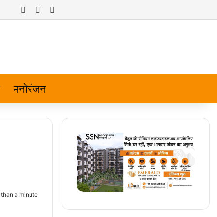
Log In
Random Article
Sidebar
मनोरंजन
than a minute