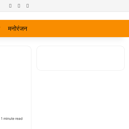
Log In
Random Article
Sidebar
मनोरंजन
1 minute read