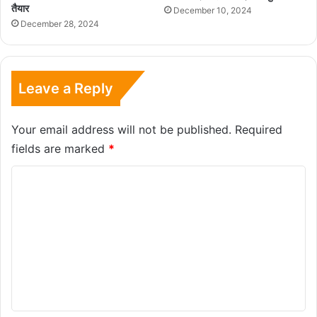
तैयार
December 10, 2024
December 28, 2024
Leave a Reply
Your email address will not be published.
Required
fields are marked
*
C
o
m
m
e
n
t