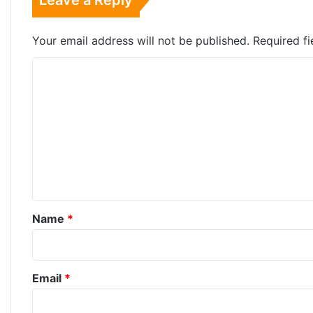
Your email address will not be published.
Required f
C
o
m
m
e
n
t
*
Name
*
Email
*