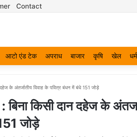
imer
Contact
आटो एंड टेक
अपराध
बाजार
कृषि
खेल
धर्म
 के अंतर्जातीय विवाह के पवित्र बंधन में बंधे 151 जोड़े
िना किसी दान दहेज के अंतर्ज
 151 जोड़े