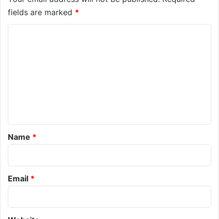
fields are marked
*
C
o
m
m
e
n
t
*
Name
*
Email
*