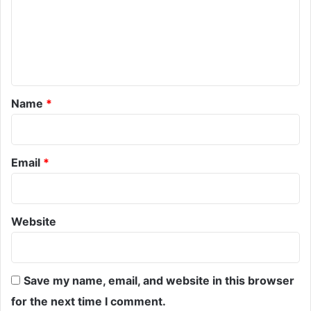
m
e
n
t
*
Name
*
Email
*
Website
Save my name, email, and website in this browser
for the next time I comment.