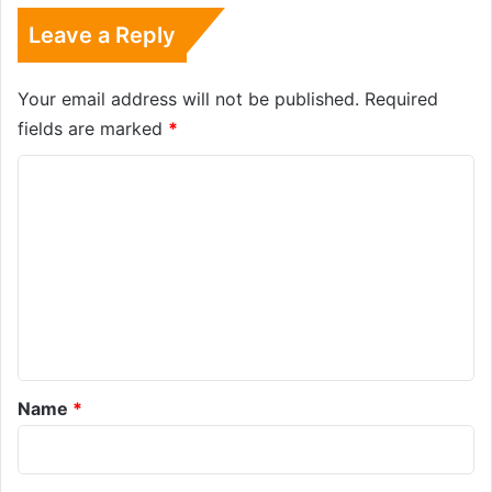
Leave a Reply
Your email address will not be published.
Required
fields are marked
*
C
o
m
m
e
n
t
*
Name
*