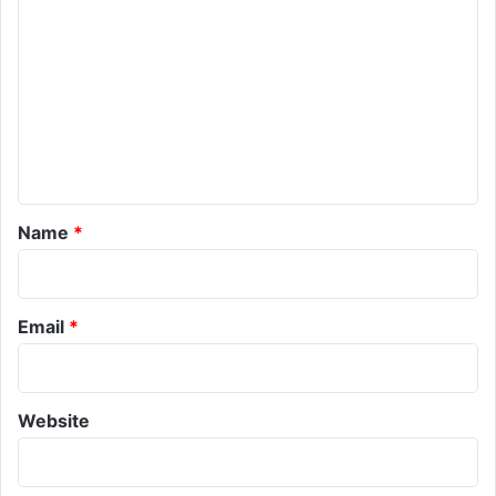
o
m
m
e
n
t
*
Name
*
Email
*
Website