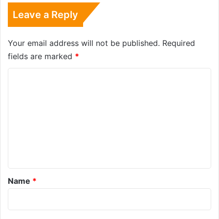
Leave a Reply
Your email address will not be published.
Required
fields are marked
*
C
o
m
m
e
n
t
*
Name
*