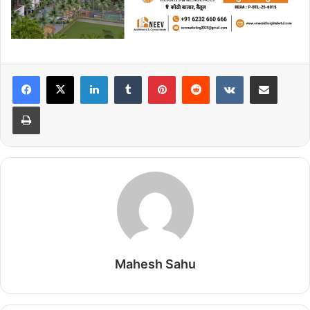
LinkedIn
Tumblr
Pinterest
Reddit
VKontakte
Share via Email
Print
Mahesh Sahu