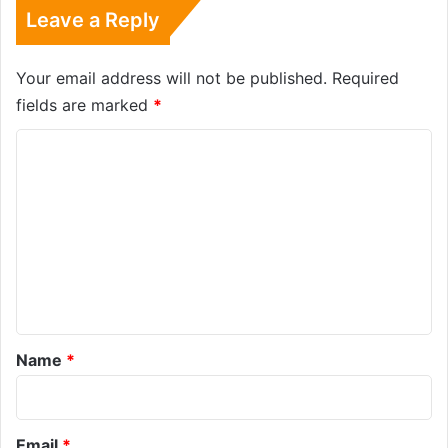
Leave a Reply
Your email address will not be published.
Required
fields are marked
*
C
o
m
m
e
n
t
*
Name
*
Email
*