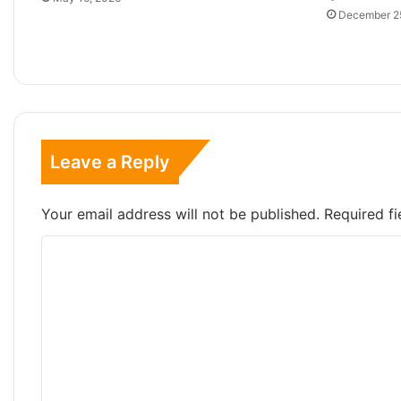
December 2
Leave a Reply
Your email address will not be published.
Required f
C
o
m
m
e
n