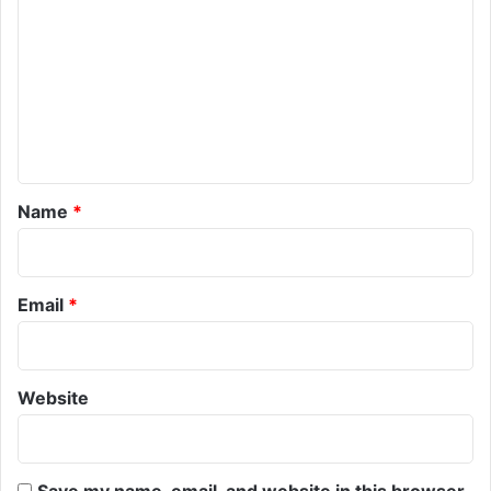
o
m
m
e
n
t
*
Name
*
Email
*
Website