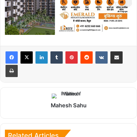
LinkedIn
Tumblr
Pinterest
Reddit
VKontakte
Share via Email
Print
Mahesh Sahu
Related Articles