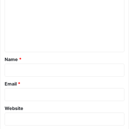
o
m
m
e
n
t
*
Name
*
Email
*
Website