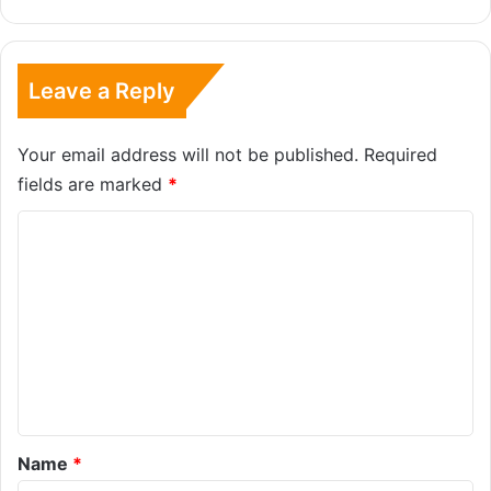
Leave a Reply
Your email address will not be published.
Required
fields are marked
*
C
o
m
m
e
n
t
*
Name
*