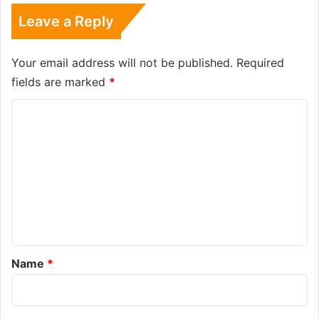
Leave a Reply
Your email address will not be published.
Required
fields are marked
*
C
o
m
m
e
n
t
*
Name
*