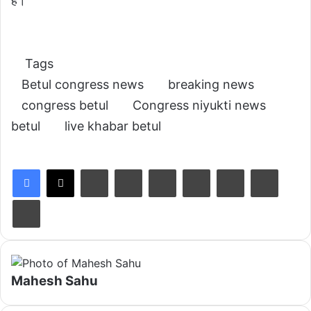
है।
Tags
Betul congress news
breaking news
congress betul
Congress niyukti news
betul
live khabar betul
LinkedIn
Tumblr
Pinterest
Reddit
VKontakte
Share via Email
Print
Mahesh Sahu