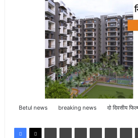
Betul news
breaking news
दो दिवसीय फिल्म
LinkedIn
Tumblr
Pinterest
Reddit
VKontakte
Share via Email