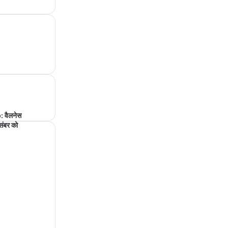
वैलनेस
संबर को