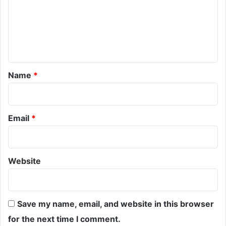
m
e
n
t
*
Name
*
Email
*
Website
Save my name, email, and website in this browser
for the next time I comment.