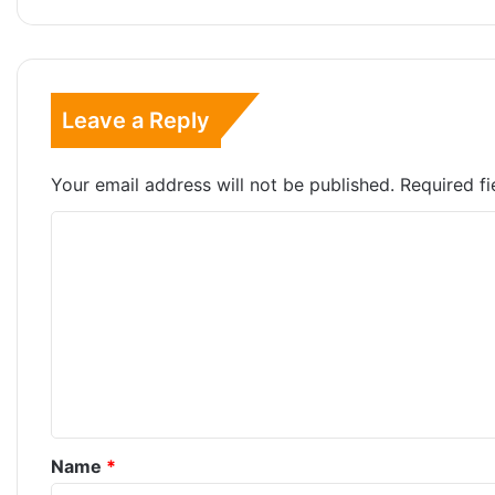
Leave a Reply
Your email address will not be published.
Required f
C
o
m
m
e
n
t
*
Name
*