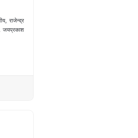
य, राजेन्द्र
शी, जयप्रकाश