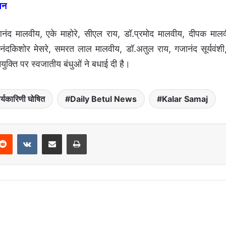
शन
ॉ.आनंद मालवीय, एके माहोरे, सीएल राय, डॉ.प्रमोद मालवीय, दीपक मालवी
य, नंदकिशोर मेसरे, समरत लाल मालवीय, डॉ.अतुल राय, गजानंद सूर्यवं
्ति पर स्वजातीय बंधुओं ने बधाई दी है।
यकारिणी घोषित
Daily Betul News
Kalar Samaj
Reddit
VKontakte
Share via Email
Print