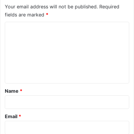
Your email address will not be published.
Required
fields are marked
*
C
o
m
m
e
n
t
*
Name
*
Email
*