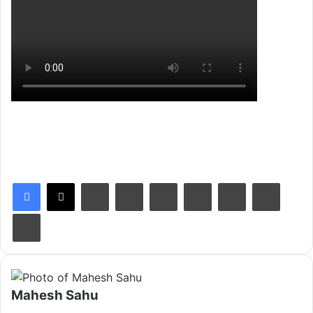
LinkedIn
Tumblr
Pinterest
Reddit
VKontakte
Share via Email
Print
Mahesh Sahu