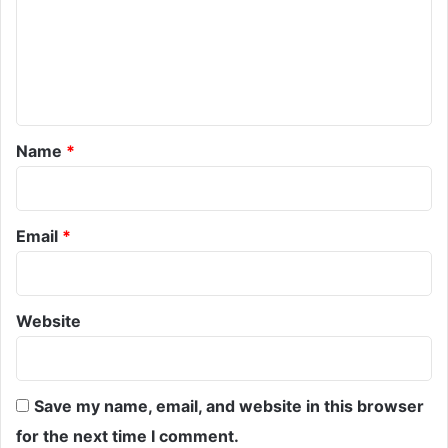
m
e
n
t
*
Name
*
Email
*
Website
Save my name, email, and website in this browser
for the next time I comment.