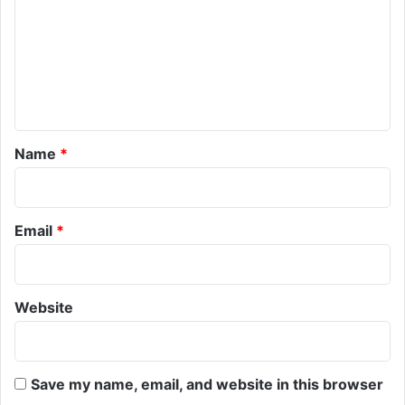
m
m
e
n
t
*
Name
*
Email
*
Website
Save my name, email, and website in this browser