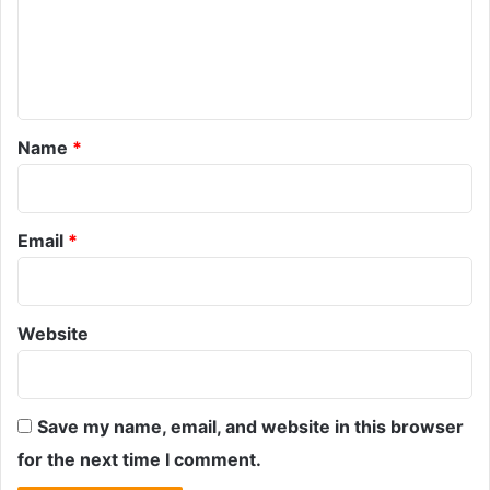
m
e
n
t
*
Name
*
Email
*
Website
Save my name, email, and website in this browser
for the next time I comment.