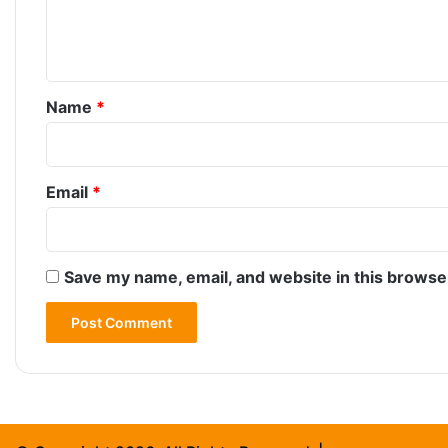
e
n
t
*
Name
*
Email
*
Save my name, email, and website in this browse