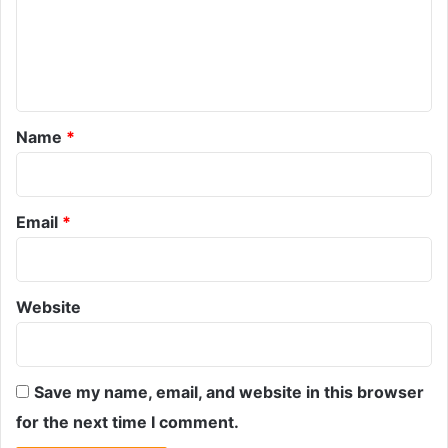
m
e
n
t
*
Name
*
Email
*
Website
Save my name, email, and website in this browser
for the next time I comment.