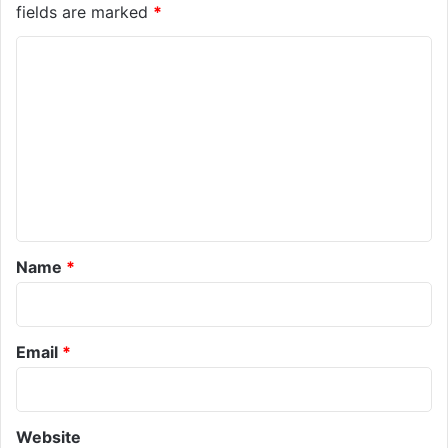
fields are marked
*
C
o
m
m
e
n
t
*
Name
*
Email
*
Website