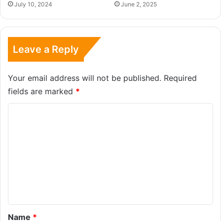
July 10, 2024
June 2, 2025
Leave a Reply
Your email address will not be published.
Required
fields are marked
*
C
o
m
m
e
n
t
*
Name
*