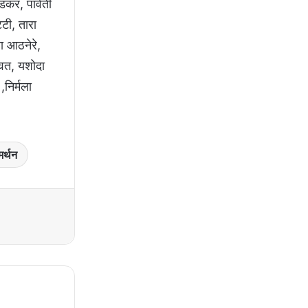
डकर, पार्वती
्टी, तारा
ला आठनेरे,
रावत, यशोदा
,निर्मला
मर्थन