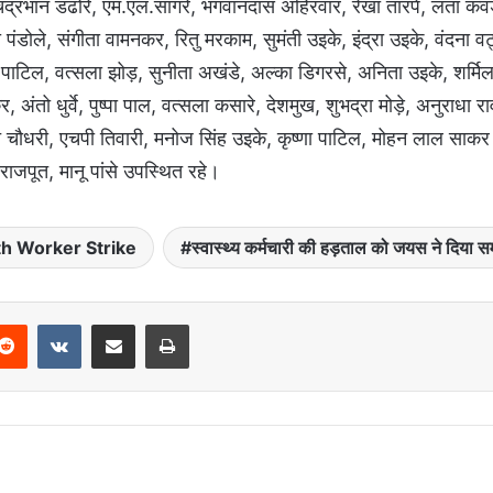
 चंद्रभान डढोरे, एम.एल.सागरे, भगवानदास अहिरवार, रेखा तारपे, लता कव
 पंडोले, संगीता वामनकर, रितु मरकाम, सुमंती उइके, इंद्रा उइके, वंदना वट
े, गंगा पाटिल, वत्सला झोड़, सुनीता अखंडे, अल्का डिगरसे, अनिता उइके, शर्मि
, अंतो धुर्वे, पुष्पा पाल, वत्सला कसारे, देशमुख, शुभद्रा मोड़े, अनुराधा 
बसन्त चौधरी, एचपी तिवारी, मनोज सिंह उइके, कृष्णा पाटिल, मोहन लाल साकर 
ह राजपूत, मानू पांसे उपस्थित रहे।
th Worker Strike
स्वास्थ्य कर्मचारी की हड़ताल को जयस ने दिया स
Reddit
VKontakte
Share via Email
Print