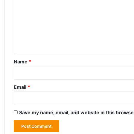
o
m
m
e
n
t
*
Name
*
Email
*
Save my name, email, and website in this browse