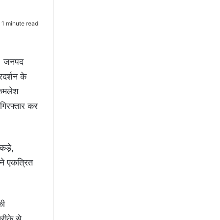
1 minute read
या। जनपद
दर्शन के
ष कमलेश
ो गिरफ्तार कर
कड़े,
ने एकत्रित
की
रीके से