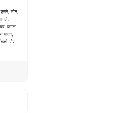
ुमरे, सोनू
नागले,
 यादव, कमल
ीन यादव,
्यकर्ता और