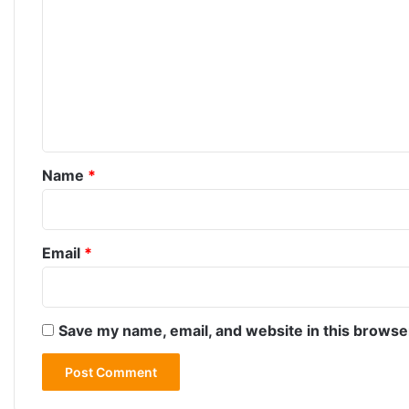
o
m
m
e
n
t
*
Name
*
Email
*
Save my name, email, and website in this browse