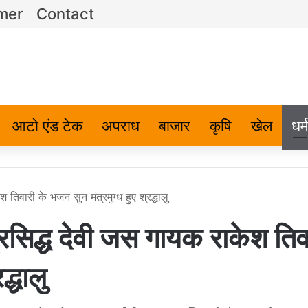
imer
Contact
आटो एंड टेक
अपराध
बाजार
कृषि
खेल
धर्म
वारी के भजन सुन मंत्रमुग्ध हुए श्रद्धालु
िद्ध देवी जस गायक राकेश तिव
द्धालु