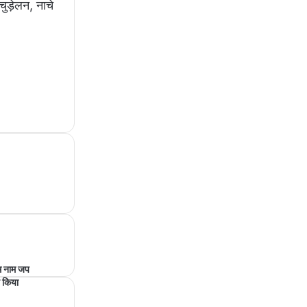
ुड़ेलन, नाचे
 नाम जप
त किया