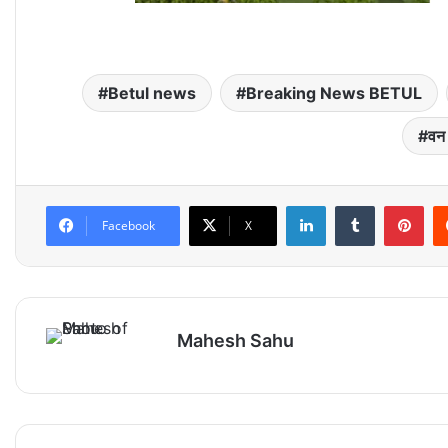
Betul news
Breaking News BETUL
वन 
LinkedIn
Tumblr
Pinterest
Facebook
X
Mahesh Sahu