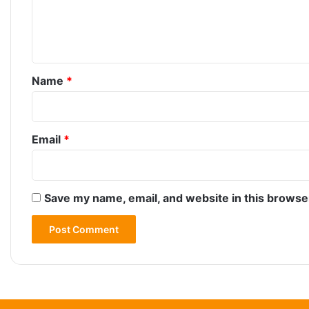
e
n
t
*
Name
*
Email
*
Save my name, email, and website in this browse