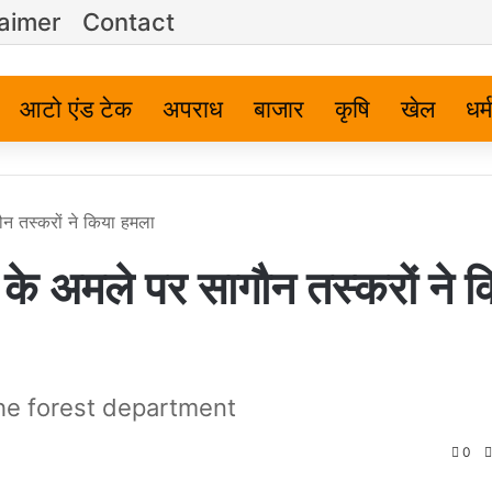
laimer
Contact
आटो एंड टेक
अपराध
बाजार
कृषि
खेल
धर्म
न तस्करों ने किया हमला
 अमले पर सागौन तस्करों ने क
the forest department
0