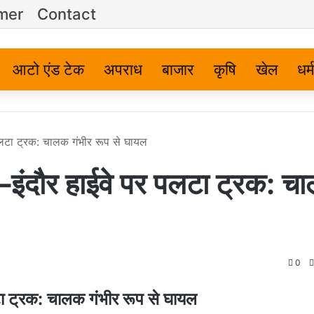
imer
Contact
आटो एंड टेक
अपराध
बाजार
कृषि
खेल
धर्म
लटा ट्रक: चालक गंभीर रूप से घायल
ंदौर हाईवे पर पलटा ट्रक: च
0
 ट्रक: चालक गंभीर रूप से घायल