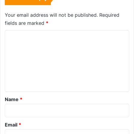
Your email address will not be published.
Required
fields are marked
*
C
o
m
m
e
n
t
*
Name
*
Email
*