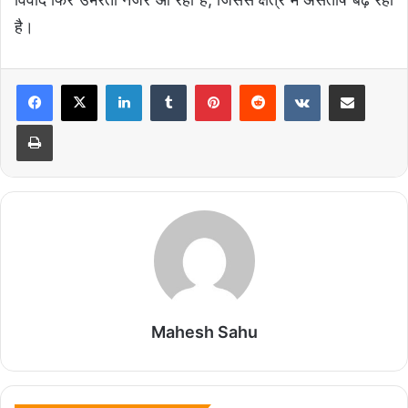
है।
LinkedIn
Tumblr
Pinterest
Reddit
VKontakte
Share via Email
Print
Mahesh Sahu