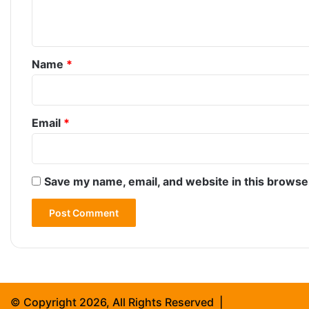
n
t
*
Name
*
Email
*
Save my name, email, and website in this browse
© Copyright 2026, All Rights Reserved |