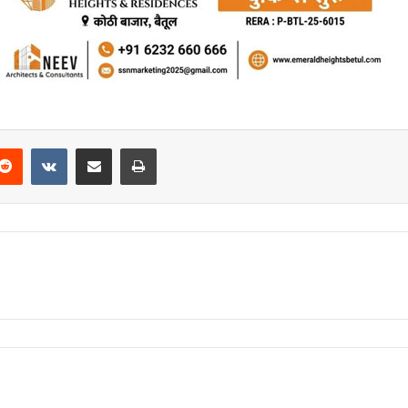
Reddit
VKontakte
Share via Email
Print