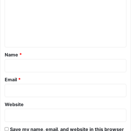
o
m
m
e
n
t
*
Name
*
Email
*
Website
Save my name, email, and website in this browser