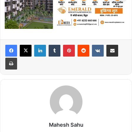
LinkedIn
Tumblr
Pinterest
Reddit
VKontakte
Share via Email
Print
Mahesh Sahu