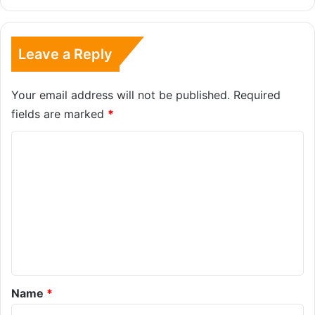
Leave a Reply
Your email address will not be published.
Required
fields are marked
*
C
o
m
m
e
n
t
*
Name
*