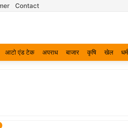
imer
Contact
आटो एंड टेक
अपराध
बाजार
कृषि
खेल
धर्म