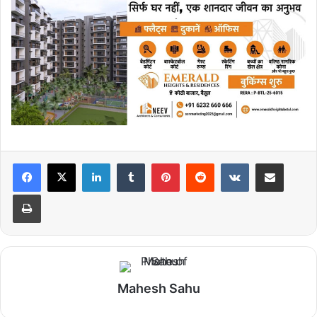
LinkedIn
Tumblr
Pinterest
Reddit
VKontakte
Share via Email
Print
Mahesh Sahu