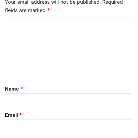
Your email address will not be published.
Required
fields are marked
*
C
o
m
m
e
n
t
*
Name
*
Email
*